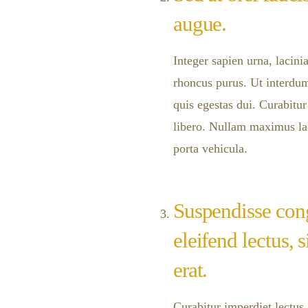
augue.
Integer sapien urna, lacin
rhoncus purus. Ut interdum
quis egestas dui. Curabitur
libero. Nullam maximus l
porta vehicula.
Suspendisse cong
eleifend lectus, 
erat.
Curabitur imperdiet lectu