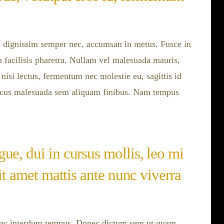
ia dignissim semper nec, accumsan in metus. Fusce in
 facilisis pharetra. Nullam vel malesuada mauris,
 nisi lectus, fermentum nec molestie eu, sagittis id
acus malesuada sem aliquam finibus. Nam tempus
ue, dui in cursus mollis, leo mi
sit amet mattis ante nunc viverra
s ac interdum tempus. Donec dictum sem ut quam